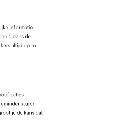
jke informatie.
den tijdens de
kers altijd up-to-
otificaties
 reminder sturen
groot je de kans dat