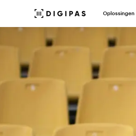
Oplossingen
Digitale pas
Webportaal
Scan.app
Maatwerk
Website
Koppelingen