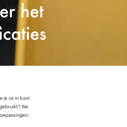
er het
icaties
e je ze in kunt
 gebruikt? We
 toepassingen: