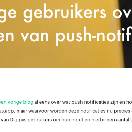
ge gebruikers ov
en van push-notif
een vorige blog
al eens over wat push notificaties zijn en ho
pas.app, maar waarvoor worden deze notificaties nu precies
 van Digipas gebruikers om hun input en hierbij een aantal