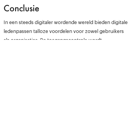
Conclusie
In een steeds digitaler wordende wereld bieden digitale
ledenpassen talloze voordelen voor zowel gebruikers
als organisaties. De toegangscontrole wordt
eenvoudiger, efficiënter en veiliger, terwijl ook wordt
bijgedragen aan een duurzamere omgeving. Het is
duidelijk dat de toekomst van toegangscontrole digitaal
is en dat de voordelen van digitale ledenpassen de
traditionele fysieke plastic ledenpassen overtreffen. Met
deze innovatieve benadering kunnen organisaties hun
toegangscontroleprocessen naar een hoger niveau
tillen en een naadloze en moderne gebruikerservaring
bieden aan hun leden en klanten.