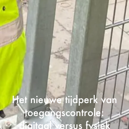
Het nieuwe tijdperk van
toegangscontrole:
digitaal versus fysiek