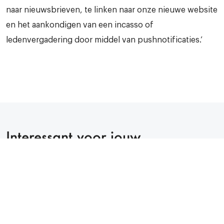
naar nieuwsbrieven, te linken naar onze nieuwe website
en het aankondigen van een incasso of
ledenvergadering door middel van pushnotificaties.’
Interessant voor jouw
organisatie?
We vertellen je graag meer over de mogelijkheden en
eerdere ervaringen. Vul het formulier in en we komen zo
snel mogelijk bij je terug.