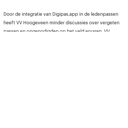
Door de integratie van Digipas.app in de ledenpassen
heeft VV Hoogeveen minder discussies over vergeten
passen en ongenodigden op het veld ervaren. VV
Hoogeveen kijkt uit naar nieuwe ontwikkelingen en de
voordelen die deze digitalisering met zich meebrengt.
Interessant voor jouw
organisatie?