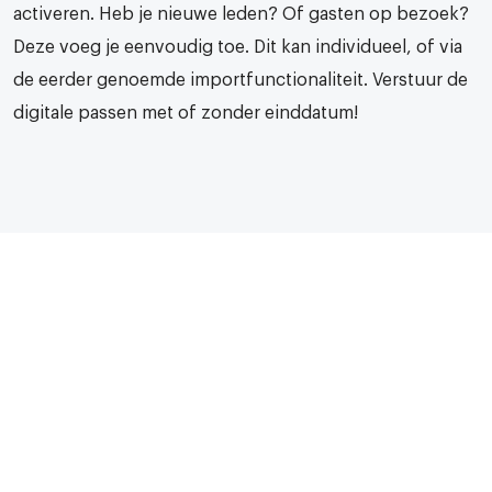
activeren. Heb je nieuwe leden? Of gasten op bezoek?
Deze voeg je eenvoudig toe. Dit kan individueel, of via
de eerder genoemde importfunctionaliteit. Verstuur de
digitale passen met of zonder einddatum!
4. De voordelen van een digitale
oplossing!
Bij een digitale oplossing verwerk je maar eenmalig alle
ledengegevens in je online omgeving. Dit is maar één
keer nodig, aangezien je een start en eventuele
einddatum kan toekennen. Op deze manier hoef je niet
elk jaar de passen opnieuw te versturen. De leden zijn