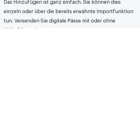
Das Hinzufügen ist ganz einfach. Sie können dies
einzeln oder über die bereits erwähnte Importfunktion
tun. Versenden Sie digitale Pässe mit oder ohne
Ablaufdatum!
4. Die Vorteile einer digitalen
Lösung!
Mit einer digitalen Lösung müssen Sie alle
Mitgliederdaten nur einmal in Ihrer Online-Umgebung
verarbeiten. Dies ist nur einmal nötig, da Sie bei Bedarf
ein Start- und Enddatum festlegen können. So müssen
Sie die Ausweise nicht jedes Jahr neu versenden, da die